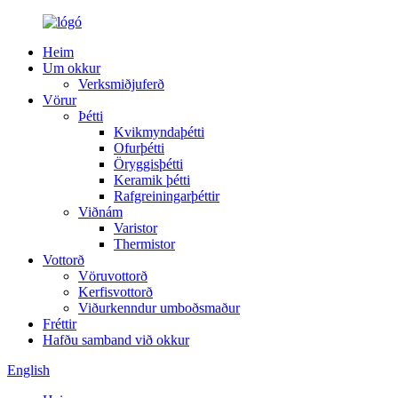
Heim
Um okkur
Verksmiðjuferð
Vörur
Þétti
Kvikmyndaþétti
Ofurþétti
Öryggisþétti
Keramik þétti
Rafgreiningarþéttir
Viðnám
Varistor
Thermistor
Vottorð
Vöruvottorð
Kerfisvottorð
Viðurkenndur umboðsmaður
Fréttir
Hafðu samband við okkur
English