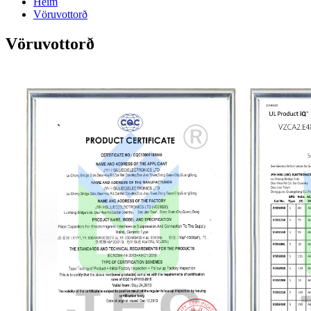
Heim
Vöruvottorð
Vöruvottorð