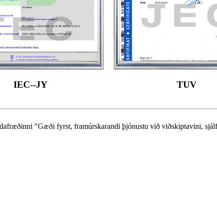
IEC--JY
TUV
fræðinni "Gæði fyrst, framúrskarandi þjónustu við viðskiptavini, sjálf