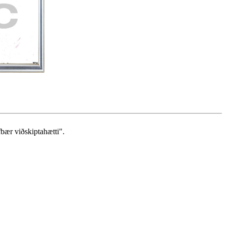
bær viðskiptahætti".