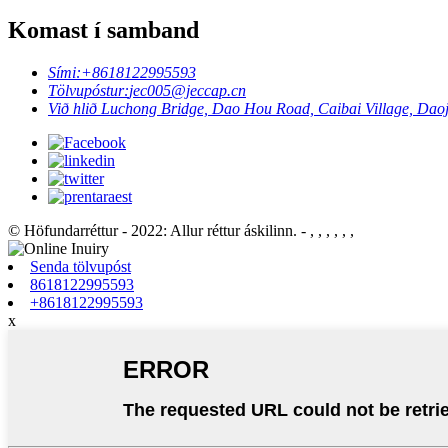
Komast í samband
Sími:
+8618122995593
Tölvupóstur:
jec005@jeccap.cn
Við hlið Luchong Bridge, Dao Hou Road, Caibai Village, Da
© Höfundarréttur - 2022: Allur réttur áskilinn.
- , , , , , ,
Senda tölvupóst
8618122995593
+8618122995593
x