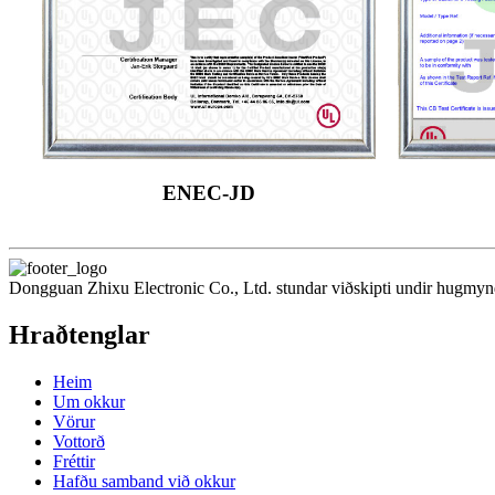
ENEC-JD
Dongguan Zhixu Electronic Co., Ltd. stundar viðskipti undir hugmynda
Hraðtenglar
Heim
Um okkur
Vörur
Vottorð
Fréttir
Hafðu samband við okkur