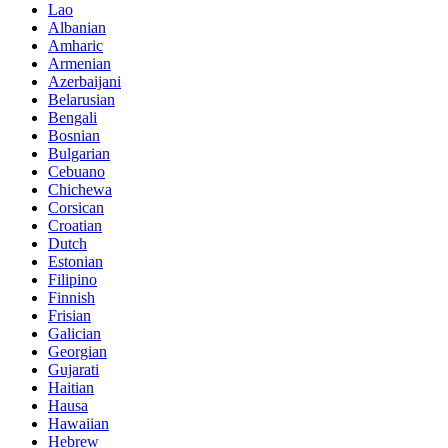
Lao
Albanian
Amharic
Armenian
Azerbaijani
Belarusian
Bengali
Bosnian
Bulgarian
Cebuano
Chichewa
Corsican
Croatian
Dutch
Estonian
Filipino
Finnish
Frisian
Galician
Georgian
Gujarati
Haitian
Hausa
Hawaiian
Hebrew