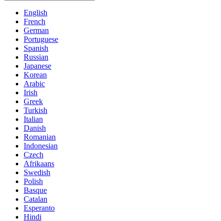
English
French
German
Portuguese
Spanish
Russian
Japanese
Korean
Arabic
Irish
Greek
Turkish
Italian
Danish
Romanian
Indonesian
Czech
Afrikaans
Swedish
Polish
Basque
Catalan
Esperanto
Hindi