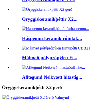
Öryggiskeramikþéttir X2...
Háspennu keramik rúmtak...
Málmað pólýprópýlen Fi...
Afltegund Neikvætt hitastig...
Öryggiskeramikþétti X2 gerð