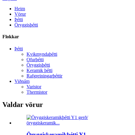
Heim
Vörur
Þétti
Öryggisþétti
Flokkar
Þétti
Kvikmyndaþétti
Ofurþétti
Öryggisþétti
Keramik þétti
Rafgreiningarþéttir
Viðnám
Varistor
Thermistor
Valdar vörur
Öryggiskeramikþétti Y1...