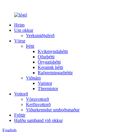
Heim
Um okkur
Verksmiðjuferð
Vörur
Þétti
Kvikmyndaþétti
Ofurþétti
Öryggisþétti
Keramik þétti
Rafgreiningarþéttir
Viðnám
Varistor
Thermistor
Vottorð
Vöruvottorð
Kerfisvottorð
Viðurkenndur umboðsmaður
Fréttir
Hafðu samband við okkur
English